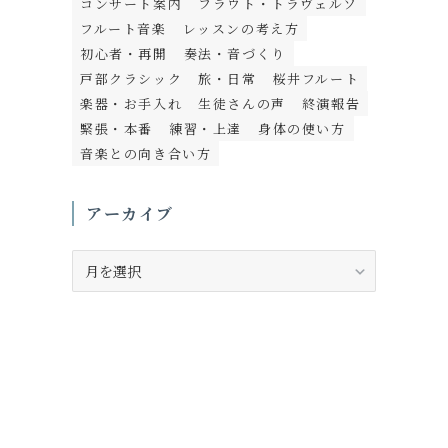
コンサート案内
フラウト・トラヴェルソ
フルート音楽
レッスンの考え方
初心者・再開
奏法・音づくり
戸部クラシック
旅・日常
桜井フルート
楽器・お手入れ
生徒さんの声
終演報告
緊張・本番
練習・上達
身体の使い方
音楽との向き合い方
アーカイブ
ア
ー
カ
イ
ブ